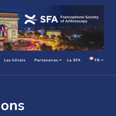
Les hôtels
Partenaires
La SFA
FR
ions