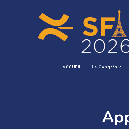
ACCUEIL
Le Congrès
App