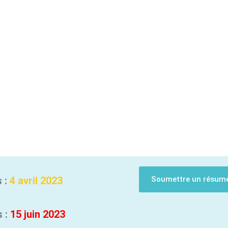
 :
4 avril 2023
Soumettre un résum
s :
15
juin 2023